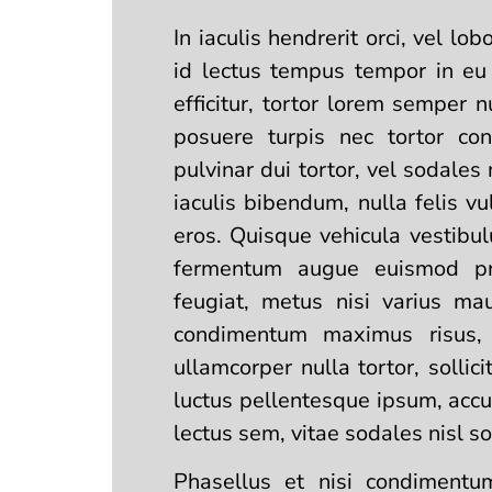
In iaculis hendrerit orci, vel lo
id lectus tempus tempor in eu
efficitur, tortor lorem semper n
posuere turpis nec tortor cons
pulvinar dui tortor, vel sodales
iaculis bibendum, nulla felis vu
eros. Quisque vehicula vestibu
fermentum augue euismod pre
feugiat, metus nisi varius mau
condimentum maximus risus, 
ullamcorper nulla tortor, solli
luctus pellentesque ipsum, accu
lectus sem, vitae sodales nisl so
Phasellus et nisi condimentu