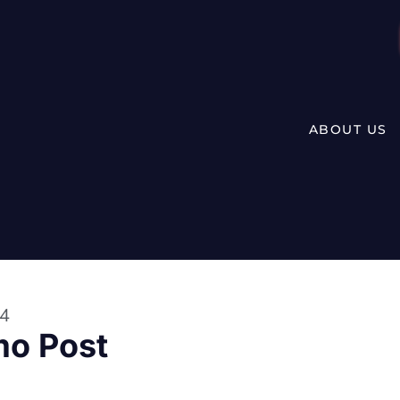
ABOUT US
24
mo Post