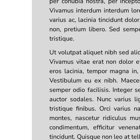
per conubia nostra, per incept
Vivamus interdum interdum lor
varius ac, lacinia tincidunt dol
non, pretium libero. Sed sempe
tristique.
Ut volutpat aliquet nibh sed ali
Vivamus vitae erat non dolor ef
eros lacinia, tempor magna in,
Vestibulum eu ex nibh. Maecena
semper odio facilisis. Integer 
auctor sodales. Nunc varius li
tristique finibus. Orci varius
montes, nascetur ridiculus mu
condimentum, efficitur venena
tincidunt. Quisque non leo at tel