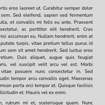
bortis eros laoreet ut. Curabitur semper dolor
 sem. Sed eleifend, sapien sed fermentum
ulla, et convallis mi felis eu ante. Praesent
ectetur, ac porttitor elit hendrerit. Cras
 nisi accumsan eu. Nullam hendrerit, enim at
lputate turpis, vitae pretium tellus purus id
lum sem sit amet hendrerit. Sed luctus eros
tium. Duis aliquet, augue quis feugiat
ris, vel suscipit velit arcu vel est. Morbi
vitae posuere nunc consectetur in. Sed
citudin tempor arcu convallis eget. Maecenas
msan porta orci tempor at. Quisque facilisis
llicitudin et. Mauris vel ex enim.
m, rutrum mi et, scelerisque quam. Nunc