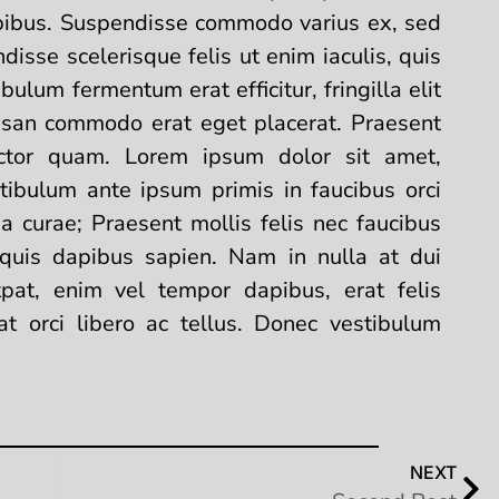
apibus. Suspendisse commodo varius ex, sed
isse scelerisque felis ut enim iaculis, quis
ibulum fermentum erat efficitur, fringilla elit
msan commodo erat eget placerat. Praesent
uctor quam. Lorem ipsum dolor sit amet,
stibulum ante ipsum primis in faucibus orci
ia curae; Praesent mollis felis nec faucibus
quis dapibus sapien. Nam in nulla at dui
tpat, enim vel tempor dapibus, erat felis
iat orci libero ac tellus. Donec vestibulum
NEXT