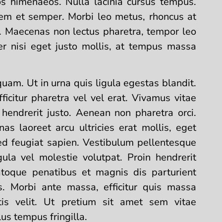
os himenaeos. Nulla lacinia cursus tempus.
em et semper. Morbi leo metus, rhoncus at
or. Maecenas non lectus pharetra, tempor leo
r nisi eget justo mollis, at tempus massa
quam. Ut in urna quis ligula egestas blandit.
ficitur pharetra vel vel erat. Vivamus vitae
 hendrerit justo. Aenean non pharetra orci.
s laoreet arcu ultricies erat mollis, eget
sed feugiat sapien. Vestibulum pellentesque
gula vel molestie volutpat. Proin hendrerit
 natoque penatibus et magnis dis parturient
s. Morbi ante massa, efficitur quis massa
tis velit. Ut pretium sit amet sem vitae
lus tempus fringilla.